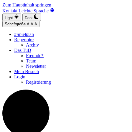
Zum Hauptinhalt springen
Kontakt
Leichte Sprache
Light
Dark
Schriftgröße
A
A
A
#Spielplan
Repertoire
Archiv
Das TuD
Freunde*
Team
Newsletter
Mein Besuch
Login
Registrierung