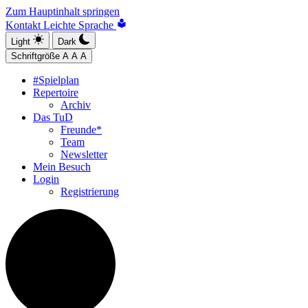
Zum Hauptinhalt springen
Kontakt
Leichte Sprache
Light
Dark
Schriftgröße
A
A
A
#Spielplan
Repertoire
Archiv
Das TuD
Freunde*
Team
Newsletter
Mein Besuch
Login
Registrierung