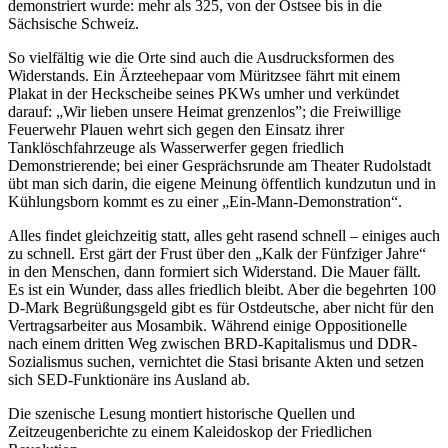
demonstriert wurde: mehr als 325, von der Ostsee bis in die
Sächsische Schweiz.
So vielfältig wie die Orte sind auch die Ausdrucksformen des
Widerstands. Ein Ärzteehepaar vom Müritzsee fährt mit einem
Plakat in der Heckscheibe seines PKWs umher und verkündet
darauf: „Wir lieben unsere Heimat grenzenlos”; die Freiwillige
Feuerwehr Plauen wehrt sich gegen den Einsatz ihrer
Tanklöschfahrzeuge als Wasserwerfer gegen friedlich
Demonstrierende; bei einer Gesprächsrunde am Theater Rudolstadt
übt man sich darin, die eigene Meinung öffentlich kundzutun und in
Kühlungsborn kommt es zu einer „Ein-Mann-Demonstration“.
Alles findet gleichzeitig statt, alles geht rasend schnell – einiges auch
zu schnell. Erst gärt der Frust über den „Kalk der Fünfziger Jahre“
in den Menschen, dann formiert sich Widerstand. Die Mauer fällt.
Es ist ein Wunder, dass alles friedlich bleibt. Aber die begehrten 100
D-Mark Begrüßungsgeld gibt es für Ostdeutsche, aber nicht für den
Vertragsarbeiter aus Mosambik. Während einige Oppositionelle
nach einem dritten Weg zwischen BRD-Kapitalismus und DDR-
Sozialismus suchen, vernichtet die Stasi brisante Akten und setzen
sich SED-Funktionäre ins Ausland ab.
Die szenische Lesung montiert historische Quellen und
Zeitzeugenberichte zu einem Kaleidoskop der Friedlichen