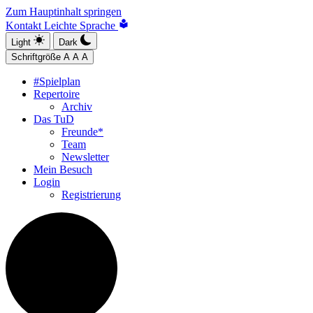
Zum Hauptinhalt springen
Kontakt
Leichte Sprache
Light
Dark
Schriftgröße
A
A
A
#Spielplan
Repertoire
Archiv
Das TuD
Freunde*
Team
Newsletter
Mein Besuch
Login
Registrierung