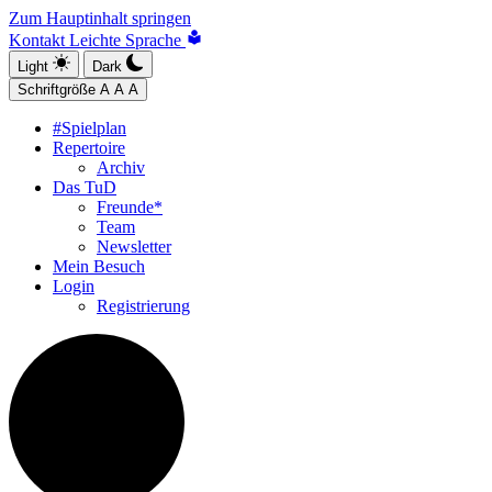
Zum Hauptinhalt springen
Kontakt
Leichte Sprache
Light
Dark
Schriftgröße
A
A
A
#Spielplan
Repertoire
Archiv
Das TuD
Freunde*
Team
Newsletter
Mein Besuch
Login
Registrierung