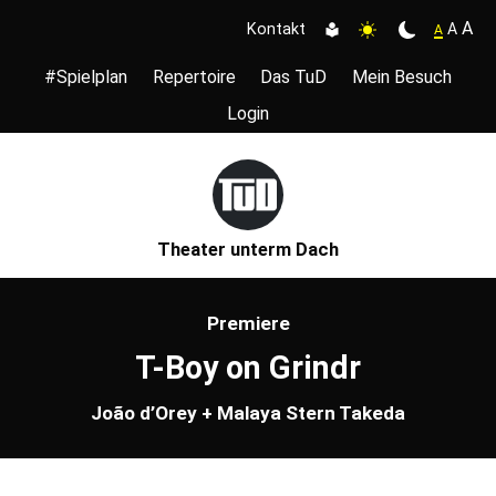
A
A
Kontakt
A
#Spielplan
Repertoire
Das TuD
Mein Besuch
Login
Theater unterm Dach
Premiere
T-Boy on Grindr
João d’Orey + Malaya Stern Takeda