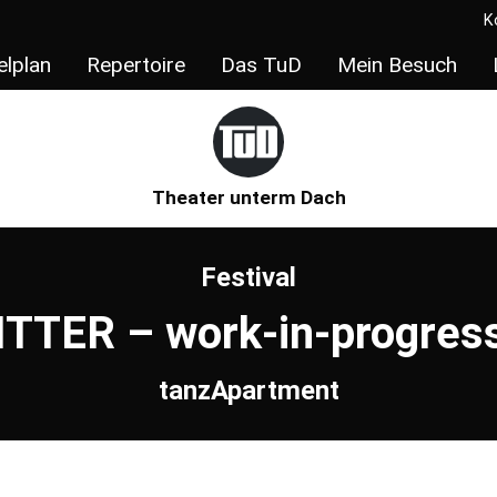
K
elplan
Repertoire
Das TuD
Mein Besuch
Theater unterm Dach
Festival
TTER – work-in-progress 
tanzApartment