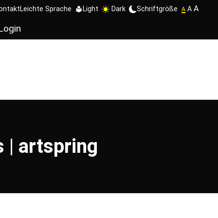
A
Schriftgröße
A
ontakt
Leichte Sprache
Light
Dark
A
Login
| artspring