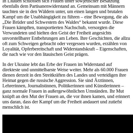
In Litauen schlossen sich Frauen unter sowjetischer Besatzung
ebenfalls dem Partisanenwiderstand an. Gemeinsam mit Männern
tauchten sie in den Wäldern unter, um einen langen und brutalen
Kampf um die Unabhängigkeit zu führen – eine Bewegung, die als
„Die Brüder und Schwestern des Waldes“ bekannt wurde. Diese
Frauen kämpften, transportierten Nachschub, versorgten die
Verwundeten und hielten den Geist der Freiheit angesichts
unvorstellbarer Entbehrungen am Leben. Ihre Geschichten, die allzu
oft zum Schweigen gebracht oder vergessen wurden, erzählen von
Loyalität, Opferbereitschaft und Widerstandskraft – Eigenschaften,
die nach wie vor den litauischen Geist prägen.
In der Ukraine lebt das Erbe der Frauen im Widerstand auf
direkteste und unmittelbarste Weise weiter. Mehr als 60.000 Frauen
dienen derzeit in den Streitkräften des Landes und verteidigen ihre
Heimat gegen die russische Aggression. Sie sind Ärztinnen,
Lehrerinnen, Journalistinnen, Politikerinnen und Künstlerinnen –
ganz normale Frauen in außergewöhnlichen Umständen. Ihr Mut
knüpft an den Mut der Frauen an, die vor ihnen kamen, und erinnert
uns daran, dass der Kampf um die Freiheit andauert und zutiefst
menschlich ist.