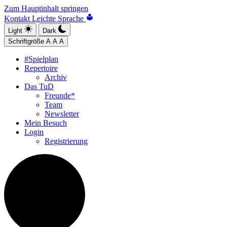
Zum Hauptinhalt springen
Kontakt
Leichte Sprache
Light
Dark
Schriftgröße
A
A
A
#Spielplan
Repertoire
Archiv
Das TuD
Freunde*
Team
Newsletter
Mein Besuch
Login
Registrierung