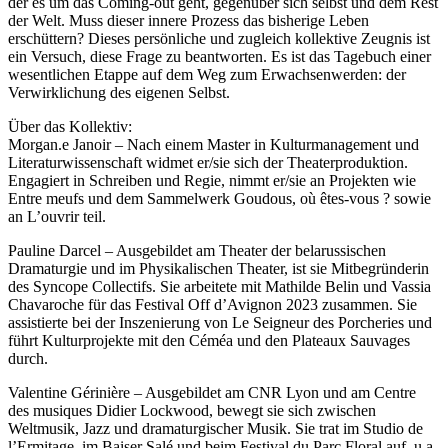
der es um das Coming-out geht, gegenüber sich selbst und dem Rest
der Welt. Muss dieser innere Prozess das bisherige Leben
erschüttern? Dieses persönliche und zugleich kollektive Zeugnis ist
ein Versuch, diese Frage zu beantworten. Es ist das Tagebuch einer
wesentlichen Etappe auf dem Weg zum Erwachsenwerden: der
Verwirklichung des eigenen Selbst.
Über das Kollektiv:
Morgan.e Janoir – Nach einem Master in Kulturmanagement und
Literaturwissenschaft widmet er/sie sich der Theaterproduktion.
Engagiert in Schreiben und Regie, nimmt er/sie an Projekten wie
Entre meufs und dem Sammelwerk Goudous, où êtes-vous ? sowie
an L’ouvrir teil.
Pauline Darcel – Ausgebildet am Theater der belarussischen
Dramaturgie und im Physikalischen Theater, ist sie Mitbegründerin
des Syncope Collectifs. Sie arbeitete mit Mathilde Belin und Vassia
Chavaroche für das Festival Off d’Avignon 2023 zusammen. Sie
assistierte bei der Inszenierung von Le Seigneur des Porcheries und
führt Kulturprojekte mit den Céméa und den Plateaux Sauvages
durch.
Valentine Gérinière – Ausgebildet am CNR Lyon und am Centre
des musiques Didier Lockwood, bewegt sie sich zwischen
Weltmusik, Jazz und dramaturgischer Musik. Sie trat im Studio de
l’Ermitage, im Baiser Salé und beim Festival du Parc Floral auf, u.a.