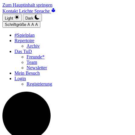
Zum Hauptinhalt springen
Kontakt
Leichte Sprache
Light
Dark
Schriftgröße
A
A
A
#Spielplan
Repertoire
Archiv
Das TuD
Freunde*
Team
Newsletter
Mein Besuch
Login
Registrierung