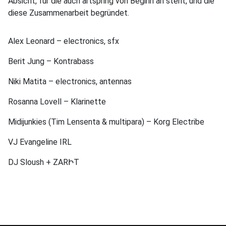
Absicht, für die auch artspring von Beginn an steht, und die
diese Zusammenarbeit begründet.
Alex Leonard – electronics, sfx
Berit Jung – Kontrabass
Niki Matita – electronics, antennas
Rosanna Lovell – Klarinette
Midijunkies (Tim Lensenta & multipara) – Korg Electribe
VJ Evangeline IRL
DJ Sloush + ZARԻT