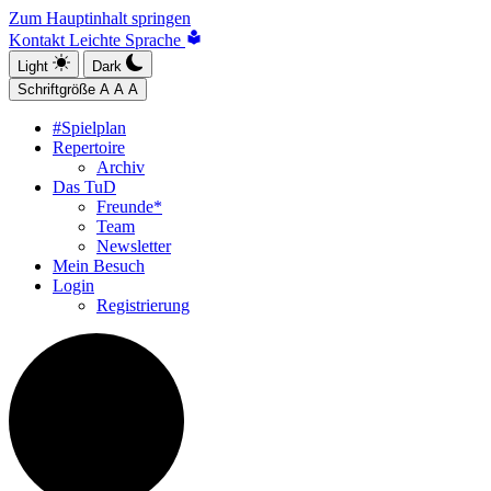
Zum Hauptinhalt springen
Kontakt
Leichte Sprache
Light
Dark
Schriftgröße
A
A
A
#Spielplan
Repertoire
Archiv
Das TuD
Freunde*
Team
Newsletter
Mein Besuch
Login
Registrierung