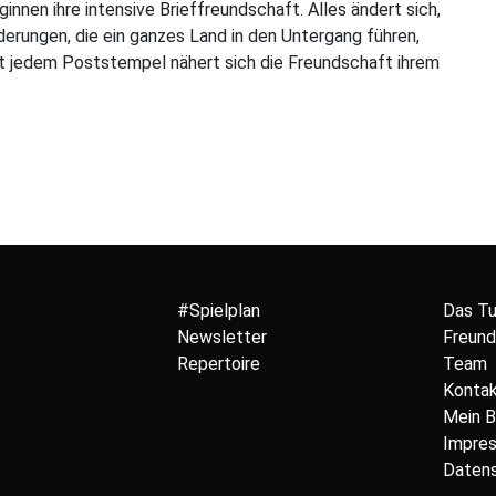
nnen ihre intensive Brieffreundschaft. Alles ändert sich,
erungen, die ein ganzes Land in den Untergang führen,
mit jedem Poststempel nähert sich die Freundschaft ihrem
#Spielplan
Das T
Newsletter
Freund
Repertoire
Team
Konta
Mein 
Impre
Datens