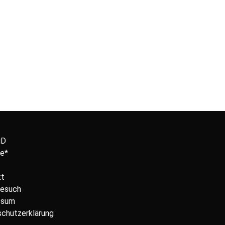
uD
e*
kt
Besuch
ssum
chutzerklärung