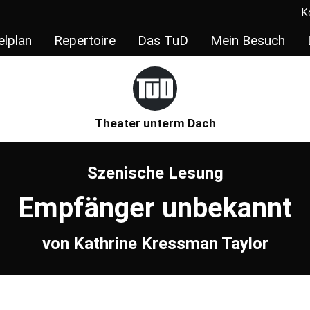
K
elplan
Repertoire
Das TuD
Mein Besuch
Theater unterm Dach
Szenische Lesung
Empfänger unbekannt
von Kathrine Kressman Taylor