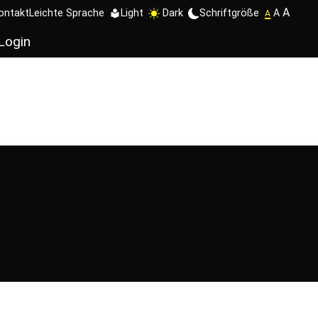
A
Schriftgröße
A
ontakt
Leichte Sprache
Light
Dark
A
Login