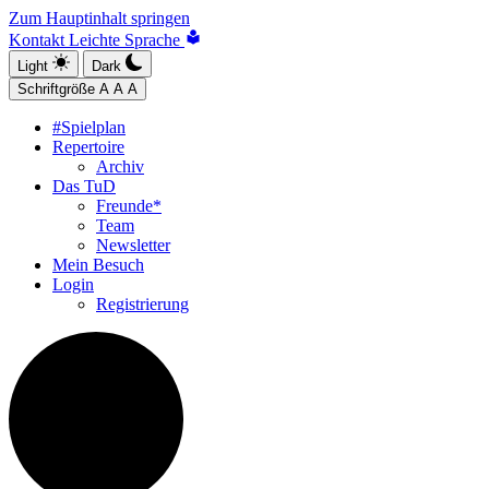
Zum Hauptinhalt springen
Kontakt
Leichte Sprache
Light
Dark
Schriftgröße
A
A
A
#Spielplan
Repertoire
Archiv
Das TuD
Freunde*
Team
Newsletter
Mein Besuch
Login
Registrierung