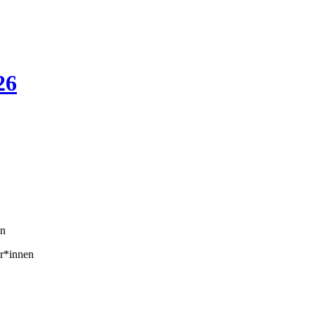
26
en
r*innen