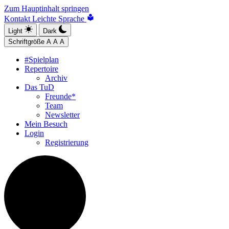
Zum Hauptinhalt springen
Kontakt
Leichte Sprache
Light
Dark
Schriftgröße
A
A
A
#Spielplan
Repertoire
Archiv
Das TuD
Freunde*
Team
Newsletter
Mein Besuch
Login
Registrierung