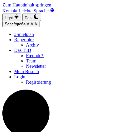
Zum Hauptinhalt springen
Kontakt
Leichte Sprache
Light
Dark
Schriftgröße
A
A
A
#Spielplan
Repertoire
Archiv
Das TuD
Freunde*
Team
Newsletter
Mein Besuch
Login
Registrierung