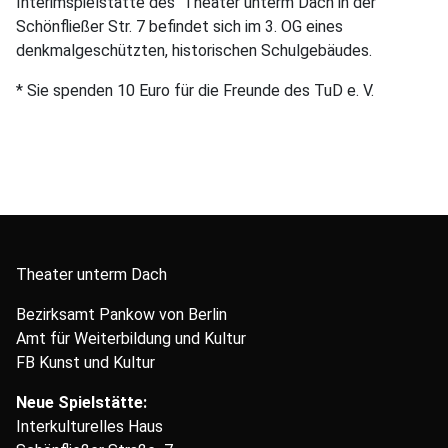
Interimspielstätte des Theater unterm Dach in der
Schönfließer Str. 7 befindet sich im 3. OG eines
denkmalgeschützten, historischen Schulgebäudes.
* Sie spenden 10 Euro für die Freunde des TuD e. V.
Theater unterm Dach
Bezirksamt Pankow von Berlin
Amt für Weiterbildung und Kultur
FB Kunst und Kultur
Neue Spielstätte:
Interkulturelles Haus