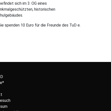
befindet sich im 3. OG eines
nkmalgeschützten, historischen
hulgebäudes.
Sie spenden 10 Euro für die Freunde des TuD e.
uD
e*
kt
Besuch
ssum