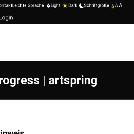
A
Schriftgröße
A
ontakt
Leichte Sprache
Light
Dark
A
Login
ogress | artspring
inweis