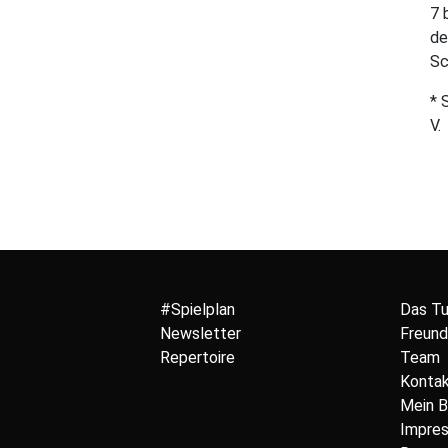
7 
de
Sc
* 
V.
#Spielplan
Das T
Newsletter
Freund
Repertoire
Team
Konta
Mein 
Impre