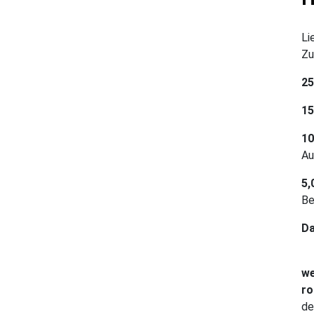
Li
Zu
25
15
10
Au
5,
Be
Da
we
ro
de