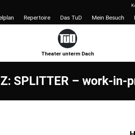
K
elplan
Repertoire
Das TuD
Mein Besuch
Theater unterm Dach
: SPLITTER – work-in-pr
H