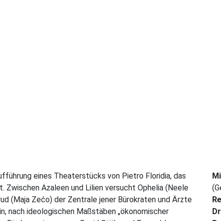
führung eines Theaterstücks von Pietro Floridia, das
Mi
rt. Zwischen Azaleen und Lilien versucht Ophelia (Neele
(G
ud (Maja Zećo) der Zentrale jener Bürokraten und Ärzte
Re
rlin, nach ideologischen Maßstäben „ökonomischer
Dr