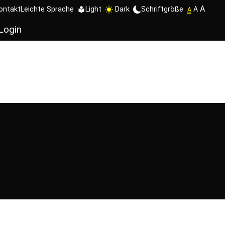
A
Schriftgröße
A
ontakt
Leichte Sprache
Light
Dark
A
Login