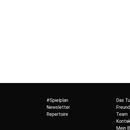
#Spielplan
Das T
Newsletter
Freund
Repertoire
Team
Konta
Mein 