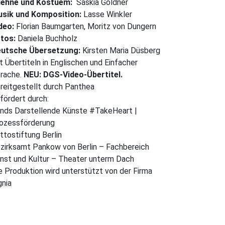
ehne und Kostuem:
Saskia Göldner
sik und Komposition:
Lasse Winkler
deo:
Florian Baumgarten, Moritz von Dungern
tos:
Daniela Buchholz
utsche Übersetzung:
Kirsten Maria Düsberg
t Übertiteln in Englischen und Einfacher
rache.
NEU: DGS-Video-Übertitel.
reitgestellt durch
Panthea
fördert durch:
nds Darstellende Künste #TakeHeart |
ozessförderung
ttostiftung Berlin
zirksamt Pankow von Berlin – Fachbereich
nst und Kultur – Theater unterm Dach
e Produktion wird unterstützt von der Firma
gnia