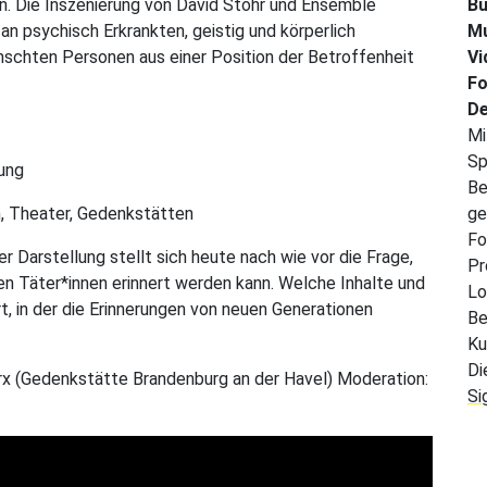
n. Die Inszenierung von David Stöhr und Ensemble
Bu
an psychisch Erkrankten, geistig und körperlich
Mu
ünschten Personen aus einer Position der Betroffenheit
Vi
Fo
De
Mi
Sp
ung
Be
lm, Theater, Gedenkstätten
ge
Fo
 Darstellung stellt sich heute nach wie vor die Frage,
Pr
hen Täter*innen erinnert werden kann. Welche Inhalte und
Lo
, in der die Erinnerungen von neuen Generationen
Be
Ku
Di
arx (Gedenkstätte Brandenburg an der Havel) Moderation:
Si